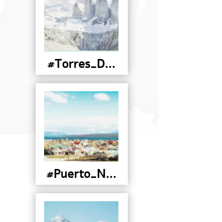
#Torres_Del_Paine
#Puerto_Natales